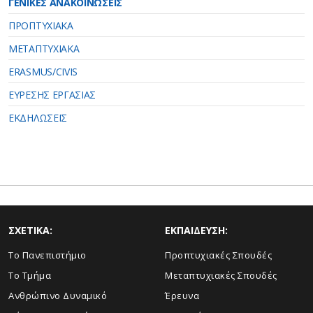
ΓΕΝΙΚΕΣ ΑΝΑΚΟΙΝΩΣΕΙΣ
ΠΡΟΠΤΥΧΙΑΚΑ
ΜΕΤΑΠΤΥΧΙΑΚΑ
ERASMUS/CIVIS
ΕΥΡΕΣΗΣ ΕΡΓΑΣΙΑΣ
ΕΚΔΗΛΩΣΕΙΣ
ΣΧΕΤΙΚΑ:
ΕΚΠΑΙΔΕΥΣΗ:
Το Πανεπιστήμιο
Προπτυχιακές Σπουδές
Το Τμήμα
Μεταπτυχιακές Σπουδές
Ανθρώπινο Δυναμικό
Έρευνα