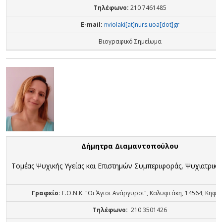
Τηλέφωνο:
210 7461485
E-mail:
nviolaki[at]nurs.uoa[dot]gr
Βιογραφικό Σημείωμα
Δήμητρα Διαμαντοπούλου
Τομέας Ψυχικής Υγείας και Επιστημών Συμπεριφοράς, Ψυχιατρική
Γραφείο:
Γ.Ο.Ν.Κ. "Οι Άγιοι Ανάργυροι", Καλυφτάκη, 14564, Κηφι
Τηλέφωνο:
210 3501426