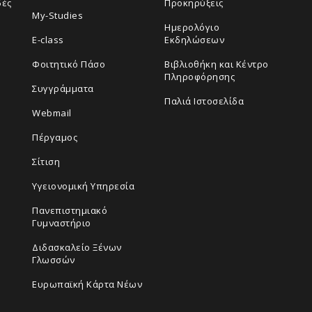
δές
Προκηρύξεις
My-Studies
Ημερολόγιο
E-class
Εκδηλώσεων
Φοιτητικό Πάσο
Βιβλιοθήκη και Κέντρο
Πληροφόρησης
Συγγράμματα
Παλιά Ιστοσελίδα
Webmail
Πέργαμος
Σίτιση
Υγειονομική Υπηρεσία
Πανεπιστημιακό
Γυμναστήριο
Διδασκαλείο Ξένων
Γλωσσών
Ευρωπαϊκή Κάρτα Νέων