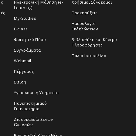
ές
Ηλεκτρονική Μάθηση (e-
Χρήσιμοι Σύνδεσμοι
Learning)
δές
Προκηρύξεις
My-Studies
Ημερολόγιο
E-class
Εκδηλώσεων
Φοιτητικό Πάσο
Βιβλιοθήκη και Κέντρο
Πληροφόρησης
Συγγράμματα
Παλιά Ιστοσελίδα
Webmail
Πέργαμος
Σίτιση
Υγειονομική Υπηρεσία
Πανεπιστημιακό
Γυμναστήριο
Διδασκαλείο Ξένων
Γλωσσών
Ευρωπαϊκή Κάρτα Νέων