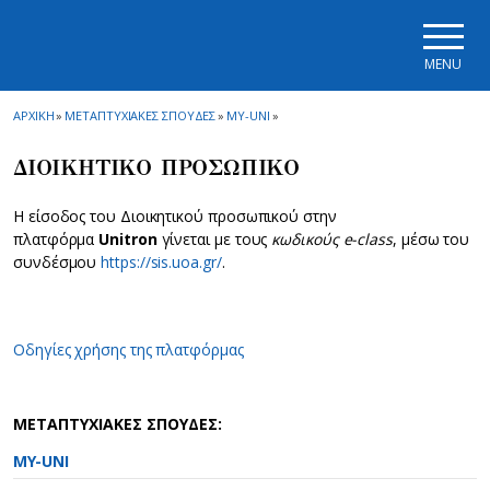
Skip to main navigation
Skip to main content
Skip to page footer
MENU
ΑΡΧΙΚΗ
»
ΜΕΤΑΠΤΥΧΙΑΚΕΣ ΣΠΟΥΔΕΣ
»
MY-UNI
»
ΔΙΟΙΚΗΤΙΚΟ ΠΡΟΣΩΠΙΚΟ
Η είσοδος του Διοικητικού προσωπικού στην
πλατφόρμα
Unitron
γίνεται με τους
κωδικούς e-class
, μέσω του
συνδέσμου
https://sis.uoa.gr/
.
Οδηγίες χρήσης της πλατφόρμας
ΜΕΤΑΠΤΥΧΙΑΚΕΣ ΣΠΟΥΔΕΣ:
MY-UNI