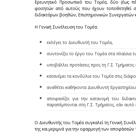
Ερευνητικό Προσωπικό του Τομέα, δύο (έως π
φοιτητών από αυτούς που έχουν τοποθετηθεί στο
διδακτόρων βοηθών, Επιστημονικών Συνεργατών κ
Η Γενική Συνέλευση του Τομέα:
εκλέγει το Διευθυντή του Τομέα,
συντονίζει το έργο του Τομέα στα πλαίσια 
υποβάλλει προτάσεις προς τη Γ.Σ. Τμήματος
κατανέμει τα κονδύλια του Τομέα στις διάφορ
αναθέτει καθήκοντα Διευθυντή Εργαστηρίου 
αποφασίζει για την κατανομή του διδακ
παραπέμπονται στη Γ.Σ. Τμήματος, εάν αυτό ζ
Ο Διευθυντής του Τομέα συγκαλεί τη Γενική Συνέλ
της και μεριμνά για την εφαρμογή των αποφάσεών 