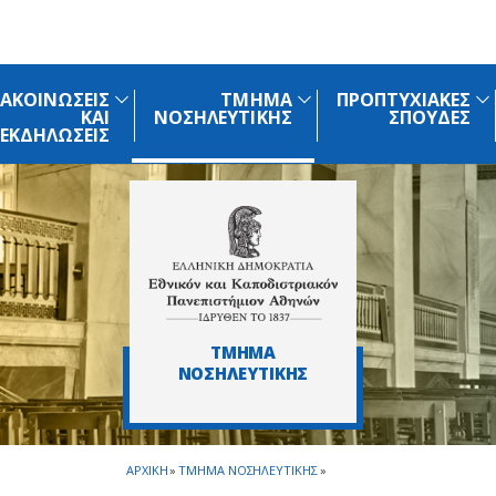
Skip to main navigation
Skip to main content
Skip to page footer
ΑΚΟΙΝΩΣΕΙΣ
ΤΜΗΜΑ
ΠΡΟΠΤΥΧΙΑΚΕΣ
ΚΑΙ
ΝΟΣΗΛΕΥΤΙΚΗΣ
ΣΠΟΥΔΕΣ
ΕΚΔΗΛΩΣΕΙΣ
ΤΜΗΜΑ
ΝΟΣΗΛΕΥΤΙΚΗΣ
ΑΡΧΙΚΗ
»
ΤΜΗΜΑ ΝΟΣΗΛΕΥΤΙΚΗΣ
»