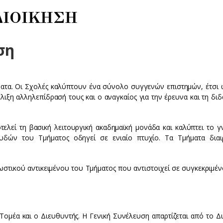
ΔΙΟΙΚΗΣΗ
ση
ματα. Οι Σχολές καλύπτουν ένα σύνολο συγγενών επιστημών, έτσι 
έλιξη αλληλεπίδρασή τους και ο αναγκαίος για την έρευνα και τη δι
τελεί τη βασική λειτουργική ακαδημαϊκή μονάδα και καλύπτει το γ
ουδών του Τμήματος οδηγεί σε ενιαίο πτυχίο. Τα Τμήματα διαι
ωστικού αντικειμένου του Τμήματος που αντιστοιχεί σε συγκεκριμέν
ομέα και ο Διευθυντής. Η Γενική Συνέλευση απαρτίζεται από το Δι