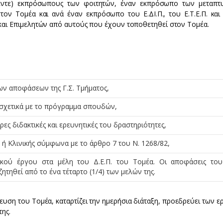
έντε) εκπρόσωπους των φοιτητών, έναν εκπρόσωπο των μεταπτ
ν Τομέα και ανά έναν εκπρόσωπο του Ε.ΔΙ.Π., του Ε.Τ.Ε.Π. και
αι Επιμελητών από αυτούς που έχουν τοποθετηθεί στον Τομέα.
των αποφάσεων της Γ.Σ. Τμήματος,
 σχετικά με το πρόγραμμα σπουδών,
ες διδακτικές και ερευνητικές του δραστηριότητες,
ή Κλινικής σύμφωνα με το άρθρο 7 του Ν. 1268/82,
τικού έργου στα μέλη του Δ.Ε.Π. του Τομέα. Οι αποφάσεις το
ητηθεί από το ένα τέταρτο (1/4) των μελών της.
ευση του Τομέα, καταρτίζει την ημερήσια διάταξη, προεδρεύει των 
της.