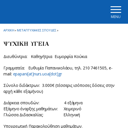
Skip to main navigation
Skip to main content
Skip to page footer
MENU
ΑΡΧΙΚΗ
»
ΜΕΤΑΠΤΥΧΙΑΚΕΣ ΣΠΟΥΔΕΣ
»
ΨΥΧΙΚΗ ΥΓΕΙΑ
Διευθύντρια: Καθηγήτρια Ευμορφία Κούκια
Γραμματεία: Ευθυμία Παπανικολάου, τηλ. 210 7461505, e-
mail:
epapani[at]nurs.uoa[dot]gr
Σύνολο διδάκτρων: 3.000€ (τέσσερις ισόποσες δόσεις στην
αρχή κάθε εξαμήνου)
Διάρκεια σπουδών: 4 εξάμηνα
Εξάμηνο έναρξης μαθημάτων: Χειμερινό
Γλώσσα Διδασκαλίας: Ελληνική
Υποχρεωτική Παρακολούθηση μαθημάτων.